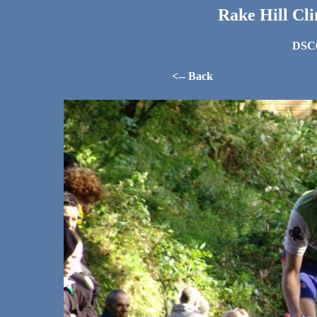
Rake Hill Cl
DSC0
<-- Back